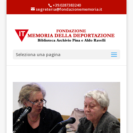
+39.0287383240
segreteria@fondazionememoria.it
Seleziona una pagina