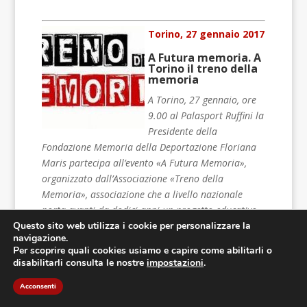
Torino, 27 gennaio 2017
A Futura memoria. A
Torino il treno della
memoria
A Torino, 27 gennaio, ore
9.00 al Palasport Ruffini la
Presidente della
Fondazione Memoria della Deportazione Floriana
Maris partecipa all’evento «A Futura Memoria»,
organizzato dall’Associazione «Treno della
Memoria», associazione che a livello nazionale
porta avanti da dodici anni un progetto educativo
Questo sito web utilizza i cookie per personalizzare la
con oltre 35.000 giovani coinvolti in Italia, al fine di
navigazione.
promuovere la conoscenza della storia del
Per scoprire quali cookies usiamo e capire come abilitarli o
nazifascismo, della Resistenza e della Liberazione
disabilitarli consulta le nostre
impostazioni
.
tra gli studenti torinesi e di tutta Italia.
Acconsenti
Leggi di più >>