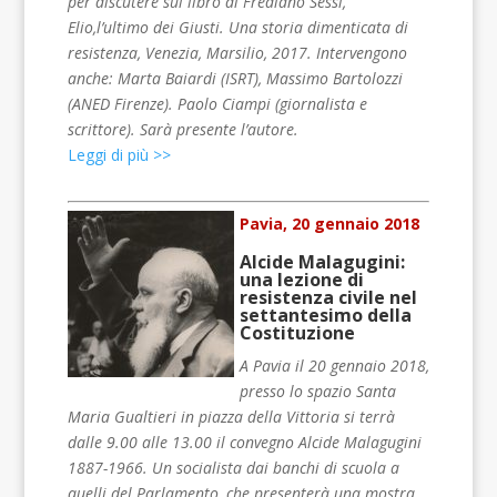
per discutere sul libro di Frediano Sessi,
Elio,l’ultimo dei Giusti. Una storia dimenticata di
resistenza, Venezia, Marsilio, 2017. Intervengono
anche: Marta Baiardi (ISRT), Massimo Bartolozzi
(ANED Firenze). Paolo Ciampi (giornalista e
scrittore). Sarà presente l’autore.
Leggi di più >>
Pavia, 20 gennaio 2018
Alcide Malagugini:
una lezione di
resistenza civile nel
settantesimo della
Costituzione
A Pavia il 20 gennaio 2018,
presso lo spazio Santa
Maria Gualtieri in piazza della Vittoria si terrà
dalle 9.00 alle 13.00 il convegno Alcide Malagugini
1887-1966. Un socialista dai banchi di scuola a
quelli del Parlamento, che presenterà una mostra