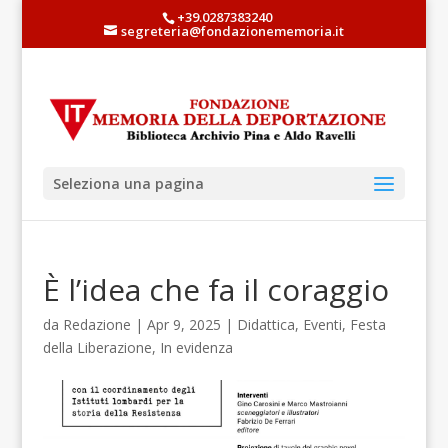
+39.0287383240
segreteria@fondazionememoria.it
Seleziona una pagina
È l’idea che fa il coraggio
da
Redazione
| Apr 9, 2025 |
Didattica
,
Eventi
,
Festa
della Liberazione
,
In evidenza