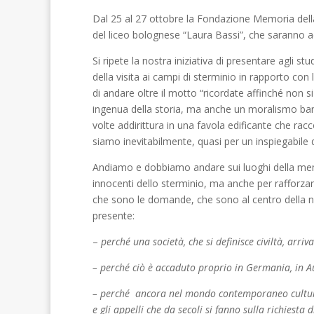
Dal 25 al 27 ottobre la Fondazione Memoria dell
del liceo bolognese “Laura Bassi”, che saranno 
Si ripete la nostra iniziativa di presentare agli s
della visita ai campi di sterminio in rapporto con 
di andare oltre il motto “ricordate affinché non 
ingenua della storia, ma anche un moralismo bana
volte addirittura in una favola edificante che racc
siamo inevitabilmente, quasi per un inspiegabile di
Andiamo e dobbiamo andare sui luoghi della mem
innocenti dello sterminio, ma anche per rafforzar
che sono le domande, che sono al centro della no
presente:
–
perché una società, che si definisce civiltà, arr
– perché ciò è accaduto proprio in Germania, in Au
– perché ancora nel mondo contemporaneo cultura e
e gli appelli che da secoli si fanno sulla richiesta 