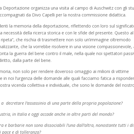
a Deportazione organizza una visita al campo di Auschwitz con gli st
accompagnati da Divo Capelli per la nostra commissione didattica.
tudenti la memoria della deportazione, riflettendo con loro sul significat
la necessità della ricerca storica e con le sfide del presente. Questo al
si ripeta”, che rischia di trasmettere non solo un’immagine oltremodo
lizzante, che la vorrebbe risolvere in una visione compassionevole, 
onta la guerra del bene contro il male, nella quale noi spettatori passi
ritto, dalla parte del bene.
oria, non solo per rendere doveroso omaggio ai milioni di vittime
e in noi l’urgenza delle domande alle quali facciamo fatica a risponde
stra vicenda collettiva e individuale, che sono le domande del nostr
iva a decretare l’assassinio di una parte della propria popolazione?
stria, in Italia e oggi accade anche in altre parti del mondo?
 barbarie non sono dissociabili l’una dall’altra, nonostante tutti i di
di pace e di tolleranza?