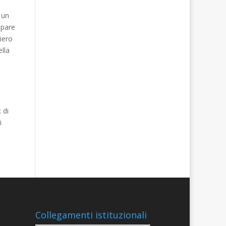
 un
ipare
iero
lla
 di
i
Collegamenti istituzionali