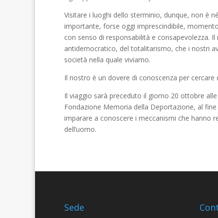
Visitare i luoghi dello sterminio, dunque, non è n
importante, forse oggi imprescindibile, momento 
con senso di responsabilità e consapevolezza. Il 
antidemocratico, del totalitarismo, che i nostri 
società nella quale viviamo.
Il nostro è un dovere di conoscenza per cercare
Il viaggio sarà preceduto il giorno 20 ottobre all
Fondazione Memoria della Deportazione, al fine d
imparare a conoscere i meccanismi che hanno reso po
dell’uomo.
Sede
Cont