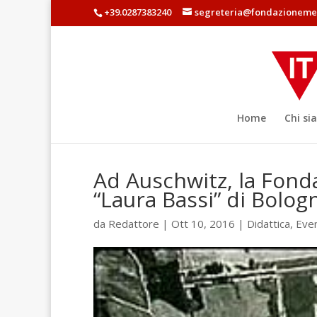
+39.0287383240
segreteria@fondazionemem
Home
Chi si
Ad Auschwitz, la Fonda
“Laura Bassi” di Bolog
da
Redattore
| Ott 10, 2016 |
Didattica
,
Even