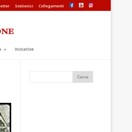
etter
Sostienici
Collegamenti
a
Iniziative