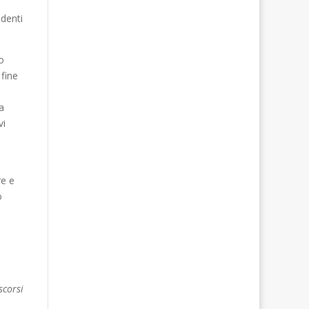
udenti
o
 fine
a
vi
re e
o
scorsi