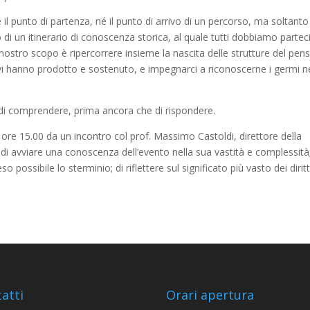
é il punto di partenza, né il punto di arrivo di un percorso, ma soltanto
di un itinerario di conoscenza storica, al quale tutti dobbiamo partec
nostro scopo è ripercorrere insieme la nascita delle strutture del pens
avi hanno prodotto e sostenuto, e impegnarci a riconoscerne i germi ne
 di comprendere, prima ancora che di rispondere.
e ore 15.00 da un incontro col prof. Massimo Castoldi, direttore della
i avviare una conoscenza dell’evento nella sua vastità e complessità;
ssibile lo sterminio; di riflettere sul significato più vasto dei diritt
atti
Orari apertura