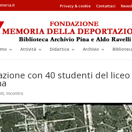
oria.it
Privacy & cookie
Contattaci
Newsl
amo
Attività
Didattica
Archivio
Bibliotec
zione con 40 studenti del liceo
na
ti
,
Incontro