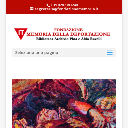
+39.0287383240
segreteria@fondazionememoria.it
Seleziona una pagina